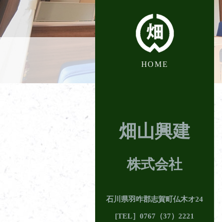
HOME
畑山興建
株式会社
石川県羽咋郡志賀町仏木オ24
[
TEL
］0767（37）2221