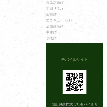
湿気対策(1)
水回り(12)
浴室(3)
エコキュート(1)
全面改装(4)
車庫(2)
吹抜(2)
モバイルサイト
畑山興建株式会社モバイルサ