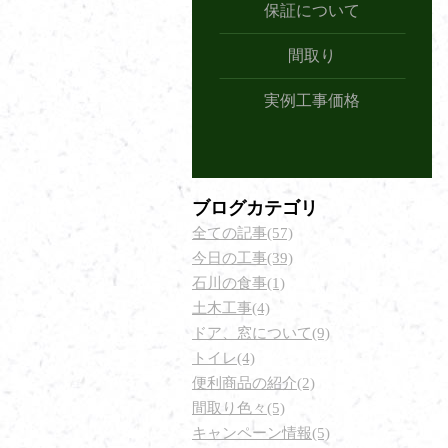
保証について
間取り
実例工事価格
ブログカテゴリ
全ての記事(57)
今日の工事(39)
石川の食事(1)
土木工事(4)
ドア、窓について(9)
トイレ(4)
便利商品の紹介(2)
間取り色々(5)
キャンペーン情報(5)