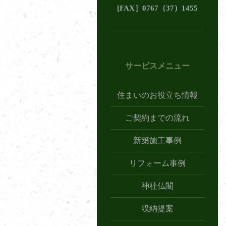
[
FAX
］0767（37）1455
サービスメニュー
住まいのお役立ち情報
ご契約までの流れ
新築施工事例
リフォーム事例
神社仏閣
収納提案