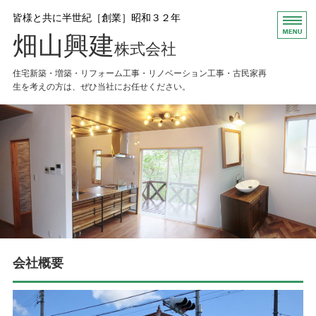
皆様と共に半世紀［創業］昭和３２年
畑山興建
株式会社
住宅新築・増築・リフォーム工事・リノベーション工事・古民家再
生を考えの方は、ぜひ当社にお任せください。
HOME
お知らせ
会社概要
Ｑ＆Ａ
お問い合わせ
会社概要