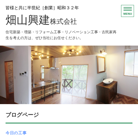
皆様と共に半世紀［創業］昭和３２年
畑山興建
株式会社
住宅新築・増築・リフォーム工事・リノベーション工事・古民家再
生を考えの方は、ぜひ当社にお任せください。
HOME
お知らせ
会社概要
Ｑ＆Ａ
お問い合わせ
ブログページ
今日の工事