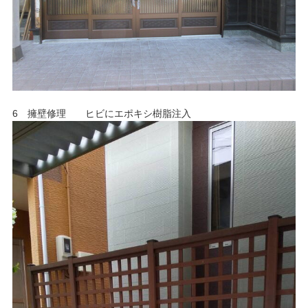
6 擁壁修理 ヒビにエポキシ樹脂注入