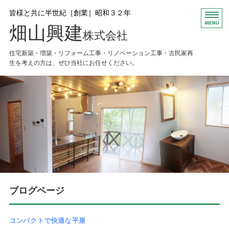
皆様と共に半世紀［創業］昭和３２年
畑山興建
株式会社
住宅新築・増築・リフォーム工事・リノベーション工事・古民家再
生を考えの方は、ぜひ当社にお任せください。
HOME
お知らせ
会社概要
Ｑ＆Ａ
お問い合わせ
ブログページ
コンパクトで快適な平屋