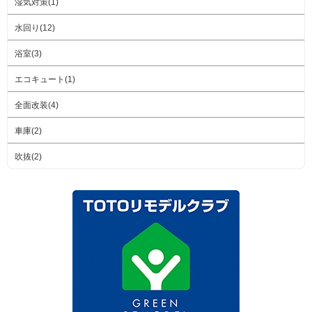
湿気対策(1)
水回り(12)
浴室(3)
エコキュート(1)
全面改装(4)
車庫(2)
吹抜(2)