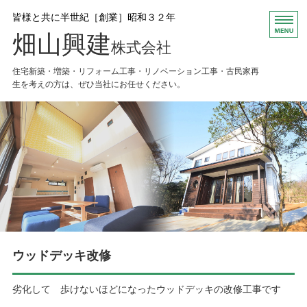
皆様と共に半世紀［創業］昭和３２年
畑山興建
株式会社
住宅新築・増築・リフォーム工事・リノベーション工事・古民家再
生を考えの方は、ぜひ当社にお任せください。
HOME
お知らせ
会社概要
Ｑ＆Ａ
お問い合わせ
ウッドデッキ改修
劣化して 歩けないほどになったウッドデッキの改修工事です