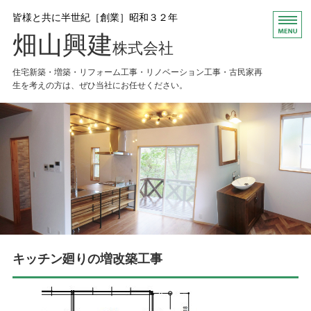
皆様と共に半世紀［創業］昭和３２年
畑山興建
株式会社
住宅新築・増築・リフォーム工事・リノベーション工事・古民家再
生を考えの方は、ぜひ当社にお任せください。
HOME
お知らせ
会社概要
Ｑ＆Ａ
お問い合わせ
キッチン廻りの増改築工事