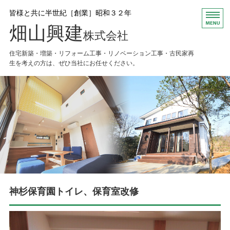
皆様と共に半世紀［創業］昭和３２年
畑山興建
株式会社
住宅新築・増築・リフォーム工事・リノベーション工事・古民家再
生を考えの方は、ぜひ当社にお任せください。
HOME
お知らせ
会社概要
Ｑ＆Ａ
お問い合わせ
神杉保育園トイレ、保育室改修