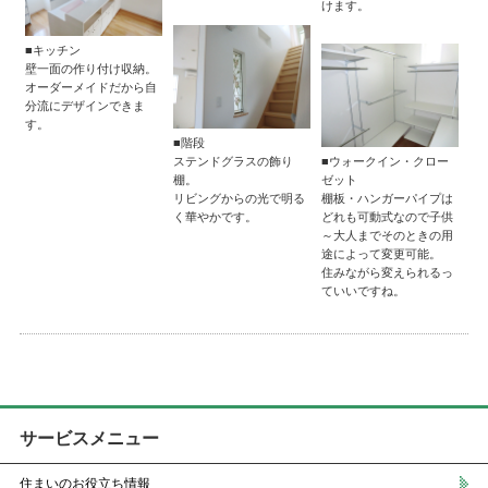
けます。
■キッチン
壁一面の作り付け収納。
オーダーメイドだから自
分流にデザインできま
す。
■階段
ステンドグラスの飾り
■ウォークイン・クロー
棚。
ゼット
リビングからの光で明る
棚板・ハンガーパイプは
く華やかです。
どれも可動式なので子供
～大人までそのときの用
途によって変更可能。
住みながら変えられるっ
ていいですね。
サービスメニュー
住まいのお役立ち情報