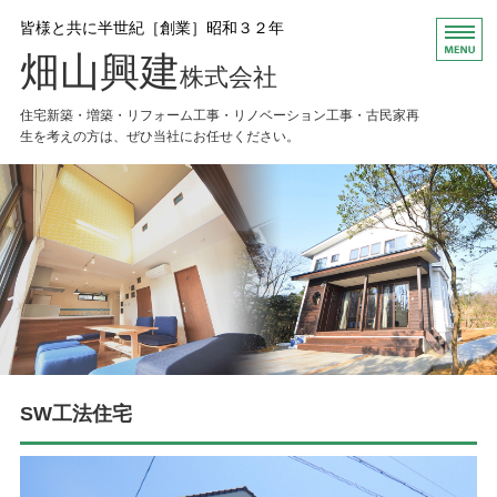
皆様と共に半世紀［創業］昭和３２年
畑山興建
株式会社
住宅新築・増築・リフォーム工事・リノベーション工事・古民家再
生を考えの方は、ぜひ当社にお任せください。
HOME
お知らせ
会社概要
Ｑ＆Ａ
お問い合わせ
SW工法住宅