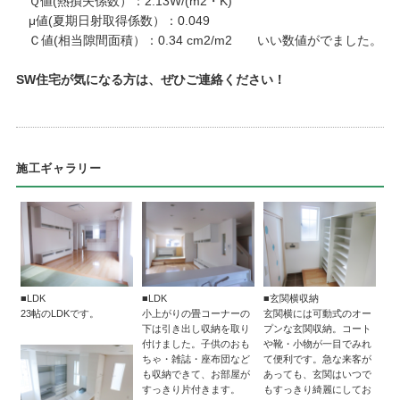
Ｑ値(熱損失係数）：2.13W/(m2・K)
μ値(夏期日射取得係数）：0.049
Ｃ値(相当隙間面積）：0.34 cm2/m2 いい数値がでました。
SW住宅が気になる方は、ぜひご連絡ください！
施工ギャラリー
■LDK
■LDK
■玄関横収納
23帖のLDKです。
小上がりの畳コーナーの
玄関横には可動式のオー
下は引き出し収納を取り
プンな玄関収納。コート
付けました。子供のおも
や靴・小物が一目でみれ
ちゃ・雑誌・座布団など
て便利です。急な来客が
も収納できて、お部屋が
あっても、玄関はいつで
すっきり片付きます。
もすっきり綺麗にしてお