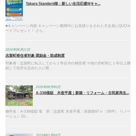
Takara Standard様：新しい生活応援Wキャ...
■キャンペーン内容 キャンペーン期間中にお見積りをされた方全員にQUOカ
ードプレゼント！ さら...
2020年08月21日
志賀町移住者対象 奨励金・助成制度
対象者：志賀町に転入してから１年以内の移住者 ※他の市町村に１年以上継
続して住所を定めた人に限...
2020年08月06日
A-338様邸 木造平屋｜新築・リフォーム・古民家再生...
物件名：A-338様邸 場 所：志賀町 木造平屋：床面積97㎡（30坪） リノベ
ーション 20...
2019年03月04日