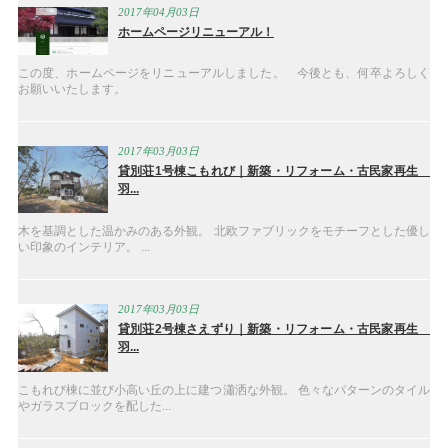
2017年04月03日
ホームページリニューアル！
この度、ホームページをリニューアルしました。 今後とも、何卒よろしく
お願いいたします。
2017年03月03日
貸別荘1号棟こもれび｜新築・リフォーム・古民家再生
羽...
木を基調とした温かみのある外観。 北欧ファブリックをモチーフとした優し
い印象のインテリア。 ...
2017年03月03日
貸別荘2号棟さえずり｜新築・リフォーム・古民家再生
羽...
こもれび棟に並び小高い丘の上に建つ瀟洒な外観。 色々なパターンのタイル
やガラスブロックを配した...